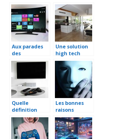
Aux parades
Une solution
des
high tech
graphismes
pour analyser
sur notre
tout son
poste
environneme
téléviseur
nt
Quelle
Les bonnes
définition
raisons
pour votre
d’utiliser un
télévision?
pseudo sur
internet