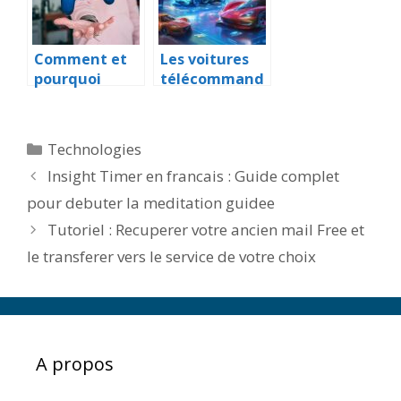
Comment et
Les voitures
pourquoi
télécommand
acheter des
ées high tech
cartes
qui font rêver
prepayees
les enfants
Catégories
Technologies
pour les jeux
Insight Timer en francais : Guide complet
video ?
pour debuter la meditation guidee
Tutoriel : Recuperer votre ancien mail Free et
le transferer vers le service de votre choix
A propos