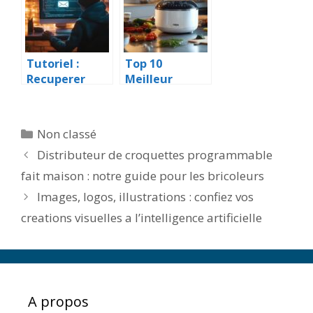
un éclairage
meditation
responsable
guidee
Tutoriel :
Top 10
Recuperer
Meilleur
votre ancien
Multicuiseur
mail Free et le
Philips fevrier
transferer
2025 : Les
Catégories
Non classé
vers le service
secrets d’un
Distributeur de croquettes programmable
de votre choix
nettoyage
efficace
fait maison : notre guide pour les bricoleurs
Images, logos, illustrations : confiez vos
creations visuelles a l’intelligence artificielle
A propos