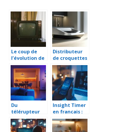
Le coup de
Distributeur
l’évolution de
de croquettes
la télévision
programmabl
passe en
e fait maison :
écran plat
notre guide
pour les
bricoleurs
Du
Insight Timer
télérupteur
en francais :
au recyclage :
Guide
circuit
complet pour
vertueux pour
debuter la