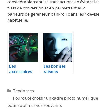
considérablement les transactions en évitant les
frais de conversion et en permettant aux
parieurs de gérer leur bankroll dans leur devise
habituelle.
Les
Les bonnes
accessoires
raisons
gaming à
d’utiliser un
avoir chez soi
pseudo sur
internet
Catégories
Tendances
Pourquoi choisir un cadre photo numérique
pour sublimer vos souvenirs