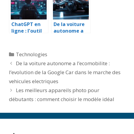
client
l’intelligence
artificielle
ChatGPT en
De la voiture
ligne : l’outil
autonome a
revolutionnair
l’ecomobilite :
e pour
l’evolution de
comprendre
la Google Car
Catégories
Technologies
les
dans le
De la voiture autonome a l’ecomobilite :
sentiments de
marche des
votre
vehicules
l’evolution de la Google Car dans le marche des
audience
electriques
vehicules electriques
Les meilleurs appareils photo pour
débutants : comment choisir le modèle idéal