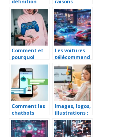
définition
raisons
pour votre
d’utiliser un
télévision?
pseudo sur
internet
Comment et
Les voitures
pourquoi
télécommand
acheter des
ées high tech
cartes
qui font rêver
prepayees
les enfants
pour les jeux
video ?
Comment les
Images, logos,
chatbots
illustrations :
transforment
confiez vos
l’automatisati
creations
on du service
visuelles a