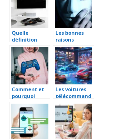
poste
environneme
téléviseur
nt
Quelle
Les bonnes
définition
raisons
pour votre
d’utiliser un
télévision?
pseudo sur
internet
Comment et
Les voitures
pourquoi
télécommand
acheter des
ées high tech
cartes
qui font rêver
prepayees
les enfants
pour les jeux
video ?