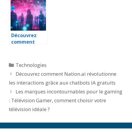
appareil photo
débutants :
compact pour
comment
vos besoins
choisir le
modèle idéal
Découvrez
comment
Nation.ai
révolutionne
les
Catégories
Technologies
interactions
Découvrez comment Nation.ai révolutionne
grâce aux
chatbots IA
les interactions grâce aux chatbots IA gratuits
gratuits
Les marques incontournables pour le gaming
: Télévision Gamer, comment choisir votre
télévision idéale ?